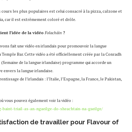
 cours
les plus populaires est
celui consacré à
la pizza
, calzone et
ia, car il est extrêmement coloré
et drôle
.
ient l’idée de la vidéo
Folacháin
?
vons fait une vidéo en irlandais pour promouvoir la langue
à Temple Bar. Cette vidéo a été officiellement créée par la Conradh
ge (Semaine de la langue irlandaise) programme qui accorde un
e envers la langue irlandaise.
tissage de l’irlandais : l’Italie, l’Espagne, la France, le Pakistan,
n où vous pouvez également voir la vidéo :
g-baint-triail-as-an-ngaeilge-do-sheachtain-na-gaeilge/
isfaction de travailler pour Flavour of