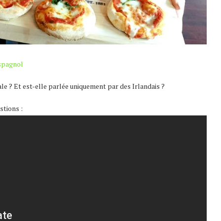
spagnol
ale ? Et est-elle parlée uniquement par des Irlandais ?
stions :