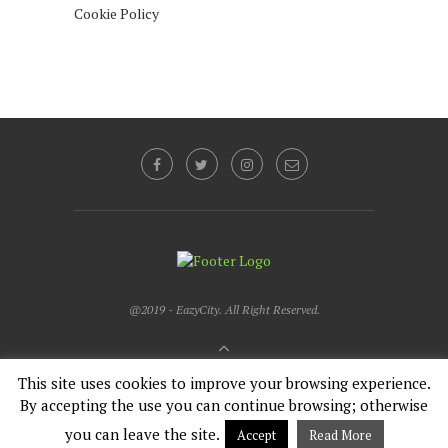
Cookie Policy
@2019 - EazyCity. All Right Reserved.
BACK TO TOP
This site uses cookies to improve your browsing experience.
By accepting the use you can continue browsing; otherwise
English
Italiano
Français
you can leave the site.
Accept
Read More