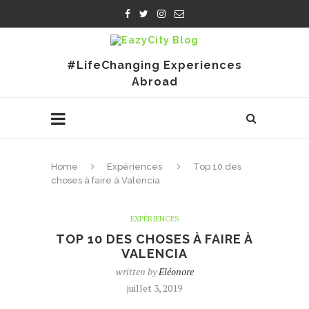
#LifeChanging Experiences
Abroad
Home
Expériences
Top 10 des
choses à faire à Valencia
EXPÉRIENCES
TOP 10 DES CHOSES À FAIRE À
VALENCIA
written by
Eléonore
juillet 3, 2019