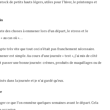
stock de petits hauts légers, utiles pour l’hiver, le printemps et
in
iste des choses à emmener lors d’un départ, le stress et le
 « au cas où »…
pte très vite que tout ceci n’était pas franchement nécessaire.
mener est simple. Au cours d’une journée « test », j’ai mis de côté
et passer une bonne journée: crèmes, produits de maquillages ou de
lisés dans la journée et je n’ai gardé qu’eux.
ce
anger ce que l’on emmène quelques semaines avant le départ. Cela
e occasion.