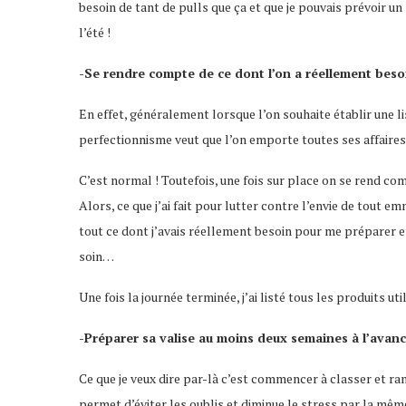
besoin de tant de pulls que ça et que je pouvais prévoir un 
l’été !
-Se rendre compte de ce dont l’on a réellement beso
En effet, généralement lorsque l’on souhaite établir une l
perfectionnisme veut que l’on emporte toutes ses affaires
C’est normal ! Toutefois, une fois sur place on se rend com
Alors, ce que j’ai fait pour lutter contre l’envie de tout em
tout ce dont j’avais réellement besoin pour me préparer 
soin…
Une fois la journée terminée, j’ai listé tous les produits uti
-Préparer sa valise au moins deux semaines à l’avan
Ce que je veux dire par-là c’est commencer à classer et r
permet d’éviter les oublis et diminue le stress par la mêm