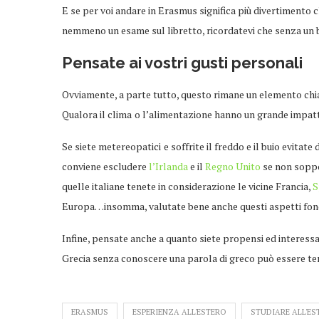
E se per voi andare in Erasmus significa più divertimento c
nemmeno un esame sul libretto, ricordatevi che senza un bu
Pensate ai vostri gusti personali
Ovviamente, a parte tutto, questo rimane un elemento chia
Qualora il clima
o l’alimentazione hanno un grande impatto 
Se siete metereopatici
e soffrite il freddo e il buio evitat
conviene escludere
l’Irlanda
e il
Regno Unito
se non soppor
quelle italiane tenete in considerazione le vicine Francia,
S
Europa…insomma, valutate bene anche questi aspetti fond
Infine, pensate anche a quanto siete propensi ed interessat
Grecia senza conoscere una parola di greco può essere t
ERASMUS
ESPERIENZA ALL'ESTERO
STUDIARE ALL'ES