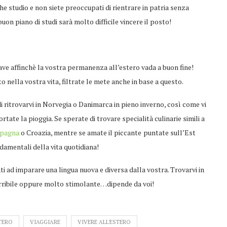
he studio e non siete preoccupati di rientrare in patria senza
on piano di studi sarà molto difficile vincere il posto!
ve affinchè la vostra permanenza all’estero vada a buon fine!
nella vostra vita, filtrate le mete anche in base a questo.
e di ritrovarvi in Norvegia o Danimarca in pieno inverno, così come vi
tate la pioggia. Se sperate di trovare specialità culinarie simili a
pagna
o Croazia, mentre se amate il piccante
puntate sull’Est
amentali della vita quotidiana!
i ad imparare una lingua nuova e diversa dalla vostra. Trovarvi in
erribile oppure molto stimolante…dipende da voi!
TERO
VIAGGIARE
VIVERE ALL'ESTERO