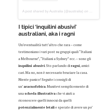
A post shared by Australia (@australia)
on
Mar 26, 2019
I tipici ‘inquilini abusivi’
australiani, aka i ragni
Un’eventualità tutt’altro che rara – come
testimoniano i vari post su gruppi quali “Italiani
a Melbourne”, “Italiani a Sydney” ecc. – sono gli
inquilini abusivi
. Sto parlando di
ragni
, amici
cari. Ma no, non è necessario bruciare la casa.
Niente panico! Seguite i consigli di
un’
aracnofobica
. Munitevi semplicemente di
una
scheda illustrativa
che vi aiuti a
riconoscere quelli innocui da quelli
potenzialmente letali
e sperate di avere un po’