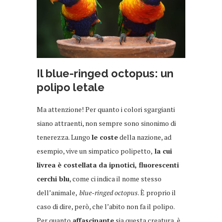
Il blue-ringed octopus: un
polipo letale
Ma attenzione! Per quanto i colori sgargianti
siano attraenti, non sempre sono sinonimo di
tenerezza. Lungo
le coste
della nazione, ad
esempio, vive un simpatico polipetto,
la cui
livrea è costellata da ipnotici, fluorescenti
cerchi blu
, come ci indica il nome stesso
dell’animale,
blue-ringed octopus
. È proprio il
caso di dire, però, che l’abito non fa il polipo.
Per quanto
affascinante
sia questa creatura, è