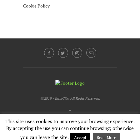
Cookie Policy
@2019 - EazyCity. All Right Reserved.
BACK TO TOP
This site uses cookies to improve your browsing experience.
By accepting the use you can continue browsing; otherwise
Italiano
you can leave the site.
Accept
Read More