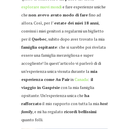
esplorare nuovi mondi
e fare esperienze uniche
che
non avevo avuto modo di fare
fino ad
allora. Così, per l’
estate dei miei 18 anni
,
convinsi i miei genitori a regalarmi un biglietto
per il
Quebec
, subito dopo aver trovato la mia
famiglia ospitante
: che si sarebbe poi rivelata
essere una famiglia meravigliosa e super
accogliente! In quest’articolo vi parlerò di di
un’esperienza unica vissuta durante la
mia
esperienza come Au Pair
in
Canada
:
il
viaggio in Gaspésie
con la mia famiglia
opsitante. Un’esperienza unica che
ha
rafforzato
il mio rapporto con tutta la mia
host
family
, e mi ha regalato
ricordi bellissimi
quanto folli.