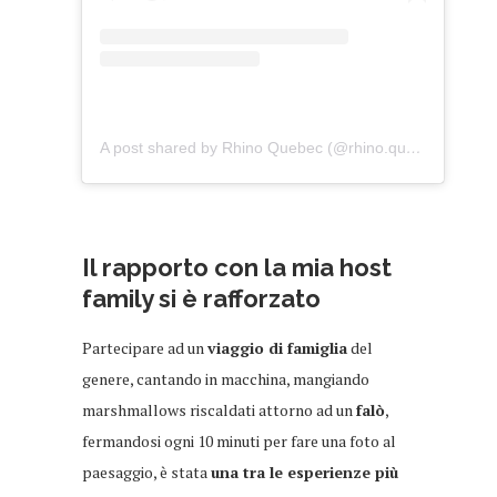
A post shared by Rhino Quebec (@rhino.quebec)
on
Mar
Il rapporto con la mia host
family si è rafforzato
Partecipare ad un
viaggio di famiglia
del
genere, cantando in macchina, mangiando
marshmallows riscaldati attorno ad un
falò
,
fermandosi ogni 10 minuti per fare una foto al
paesaggio, è stata
una tra le esperienze più