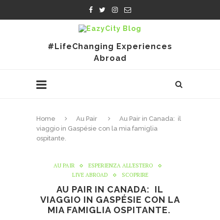
#LifeChanging Experiences
Abroad
Home
Au Pair
Au Pair in Canada: il
viaggio in Gaspésie con la mia famiglia
ospitante.
AU PAIR
ESPERIENZA ALL'ESTERO
LIVE ABROAD
SCOPRIRE
AU PAIR IN CANADA: IL
VIAGGIO IN GASPÉSIE CON LA
MIA FAMIGLIA OSPITANTE.