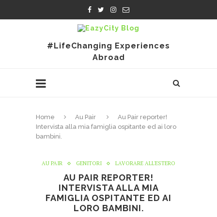
#LifeChanging Experiences
Abroad
Home
Au Pair
Au Pair reporter!
Intervista alla mia famiglia ospitante ed ai loro
bambini.
AU PAIR
GENITORI
LAVORARE ALL'ESTERO
AU PAIR REPORTER!
INTERVISTA ALLA MIA
FAMIGLIA OSPITANTE ED AI
LORO BAMBINI.