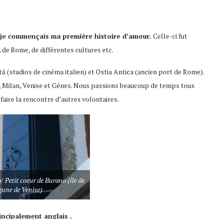
, je commençais ma première histoire d’amour.
Celle-ci fut
ie, de Rome, de différentes cultures etc.
tà (studios de cinéma italien) et Ostia Antica (ancien port de Rome).
 Milan, Venise et Gênes. Nous passions beaucoup de temps tous
faire la rencontre d’autres volontaires.
/ Petit coeur de Burano (île de
gune de Venise)
rincipalement
anglais .