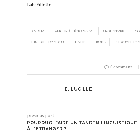
Lule Fillette
AMOUR
AMOUR À L'ÉTRANGER
ANGLETERRE
CO
HISTOIRE D'AMOUR
ITALIE
ROME
TROUVER L'A
0 comment
B. LUCILLE
previous post
POURQUOI FAIRE UN TANDEM LINGUISTIQUE
À L’ÉTRANGER ?