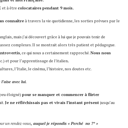
 et à être
colocataires
pendant 9 mois.
us connaître
à travers la vie quotidienne, les sorties prévues par le
nglais, mais j’ai découvert grâce à lui que je pouvais tenir de
ssez complexes. Il se montrait alors très patient et pédagogue.
introvertis
, ce qui nous a certainement rapproché.
Nous nous
.) et pour l’apprentissage de l’italien
.
ltures, l’Italie, le cinéma, l’histoire, nos doutes etc.
 l’aise avec lui
.
 peu éloigné)
pour se manquer et commencer à flirter
it.
Je ne réfléchissais pas et vivais l’instant présent
jusqu’au
our un rendez-vous
, auquel je répondis « Perché no ?* »