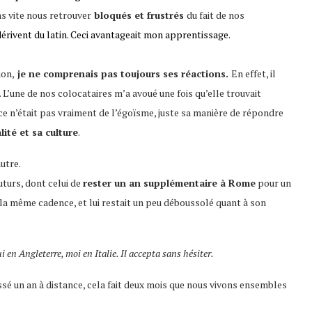
s vite nous retrouver
bloqués et frustrés
du fait de nos
dérivent du latin. Ceci avantageait mon apprentissage.
ion,
je ne comprenais pas toujours ses réactions.
En effet, il
r. L’une de nos colocataires m’a avoué une fois qu’elle trouvait
e ce n’était pas vraiment de l’égoïsme, juste sa manière de répondre
ité et sa culture
.
utre.
uturs, dont celui de
rester un an supplémentaire à Rome
pour un
la même cadence, et lui restait un peu déboussolé quant à son
i en Angleterre, moi en Italie. Il accepta sans hésiter.
sé un an à distance, cela fait deux mois que nous vivons ensembles