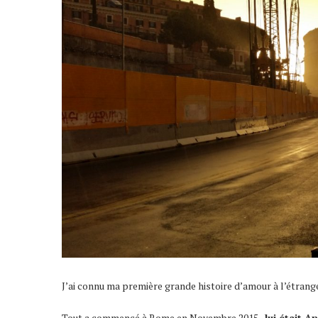
J’ai connu ma première grande histoire d’amour à l’étrang
Tout a commencé à Rome en Novembre 2015,
l
ui était A