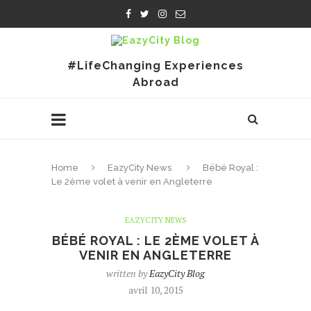
#LifeChanging Experiences
Abroad
Home
EazyCity News
Bébé Royal :
Le 2ème volet à venir en Angleterre
EAZYCITY NEWS
BÉBÉ ROYAL : LE 2ÈME VOLET À
VENIR EN ANGLETERRE
written by
EazyCity Blog
avril 10, 2015