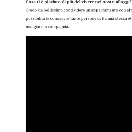
Cosa ti è piaciuto di più del vivere nei nostri alloggi?
Credo sia bellissimo condividere un appartamento con altr
possibilità di conoscere tante persone della mia stessa et
mangiare in compagnia.