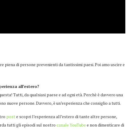
re piena di persone prevenienti da tantissimi paesi. Poi amo uscire e
perienza all’estero?
esta! Tutti, da qualsiasi paese e ad ogni età. Perchè è davvero una
cono nuove persone. Davvero, è un’esperienza che consiglio a tutti.
stro
post
e scopri l’esperienza all’estero di tante altre persone,
uarda tutti gli episodi sul nostro
canale YouTube
e non dimenticare di