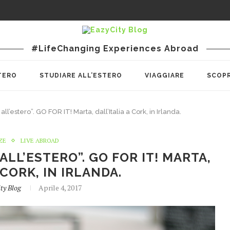
#LifeChanging Experiences Abroad
TERO
STUDIARE ALL’ESTERO
VIAGGIARE
SCOPR
l’estero”. GO FOR IT! Marta, dall’Italia a Cork, in Irlanda.
ZE
LIVE ABROAD
ALL’ESTERO”. GO FOR IT! MARTA,
 CORK, IN IRLANDA.
ty Blog
Aprile 4, 2017