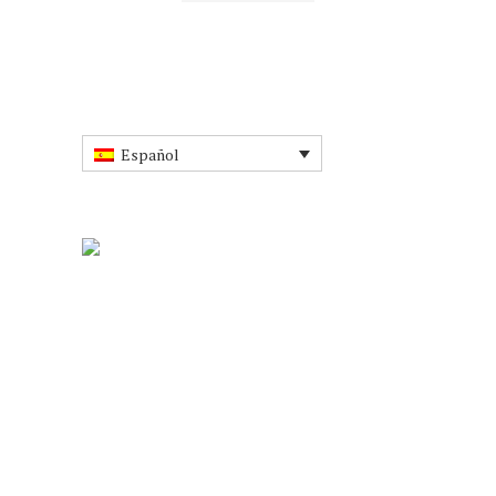
Español