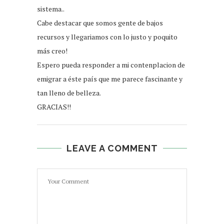
sistema..
Cabe destacar que somos gente de bajos
recursos y llegariamos con lo justo y poquito
más creo!
Espero pueda responder a mi contenplacion de
emigrar a éste país que me parece fascinante y
tan lleno de belleza.
GRACIAS!!
LEAVE A COMMENT