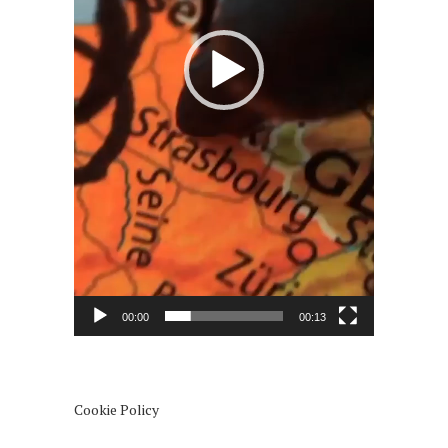
00:00
00:13
Cookie Policy