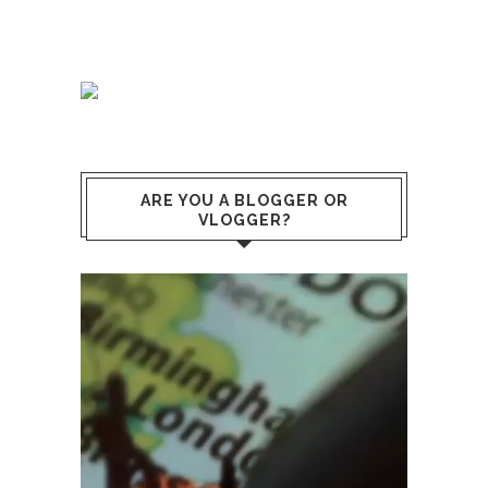
ARE YOU A BLOGGER OR
VLOGGER?
Reproductor
de
vídeo