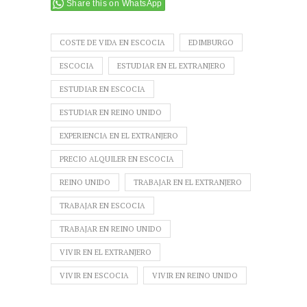
Share this on WhatsApp
COSTE DE VIDA EN ESCOCIA
EDIMBURGO
ESCOCIA
ESTUDIAR EN EL EXTRANJERO
ESTUDIAR EN ESCOCIA
ESTUDIAR EN REINO UNIDO
EXPERIENCIA EN EL EXTRANJERO
PRECIO ALQUILER EN ESCOCIA
REINO UNIDO
TRABAJAR EN EL EXTRANJERO
TRABAJAR EN ESCOCIA
TRABAJAR EN REINO UNIDO
VIVIR EN EL EXTRANJERO
VIVIR EN ESCOCIA
VIVIR EN REINO UNIDO