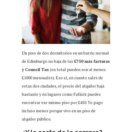
Un piso de dos dormitorios en un barrio normal
de Edimburgo no baja de las
£750 más facturas
y Council Tax
(en total pueden son al menos
£1000 mensuales). Eso sí, en cuanto sales de
estas dos ciudades, el precio del alquiler baja
bastante y en lugares como Falkirk puedes
encontrar ese mismo piso por £450. Yo pago
incluso menos porque vivo en un piso de
alquiler público.