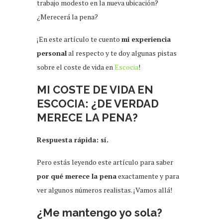
trabajo modesto en la nueva ubicación?
¿Merecerá la pena?
¡En este artículo te cuento
mi experiencia
personal
al respecto y te doy algunas pistas
sobre el coste de vida en
Escocia
!
MI COSTE DE VIDA EN
ESCOCIA: ¿DE VERDAD
MERECE LA PENA?
Respuesta rápida: sí.
Pero estás leyendo este artículo para saber
por qué merece la pena
exactamente y para
ver algunos números realistas. ¡Vamos allá!
¿Me mantengo yo sola?