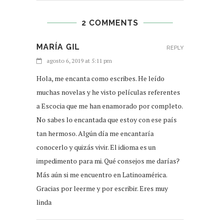
2 COMMENTS
MARÍA GIL
REPLY
agosto 6, 2019 at 5:11 pm
Hola, me encanta como escribes. He leído
muchas novelas y he visto películas referentes
a Escocia que me han enamorado por completo.
No sabes lo encantada que estoy con ese país
tan hermoso. Algún día me encantaría
conocerlo y quizás vivir. El idioma es un
impedimento para mi. Qué consejos me darías?
Más aún si me encuentro en Latinoamérica.
Gracias por leerme y por escribir. Eres muy
linda