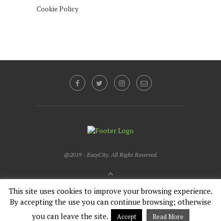
Cookie Policy
@2019 - EazyCity. All Right Reserved.
BACK TO TOP
This site uses cookies to improve your browsing experience.
By accepting the use you can continue browsing; otherwise
Español
you can leave the site.
Accept
Read More