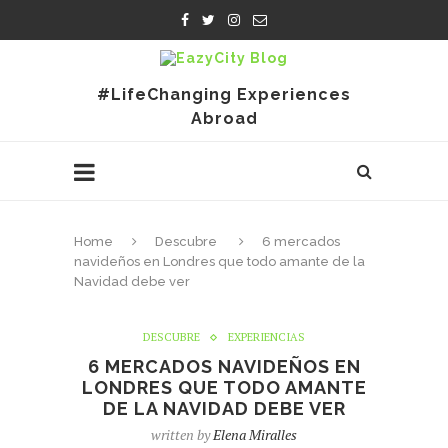
#LifeChanging Experiences
Abroad
Home
Descubre
6 mercados
navideños en Londres que todo amante de la
Navidad debe ver
DESCUBRE
EXPERIENCIAS
6 MERCADOS NAVIDEÑOS EN
LONDRES QUE TODO AMANTE
DE LA NAVIDAD DEBE VER
written by
Elena Miralles