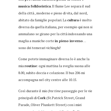
musica folkloristica
. Il fiume Lee separa il sud
della
città
, moderno e pieno di vita, dal
nord,
abitato da famiglie popolari. La
cultura
è molto
diversa da quella italiana, per esempio qui non si
ammalano se girano per la città indossando una
maglia a maniche corte
in pieno inverno
…
sono dei temerari vichinghi!
Come potete immaginare diversa lo è anc
he la
mia
routine
:
ogni mattina la sveglia
suona alle
8.00, subito doccia e colazione. Il bus 206 mi
accompagna nel city centre alle 10.15.
Così durante il mio
free time
passeggio per le vie
principali di
Cork
(St.Patrick Street, Grand
Parade, Oliver Plunkett Street) con i miei