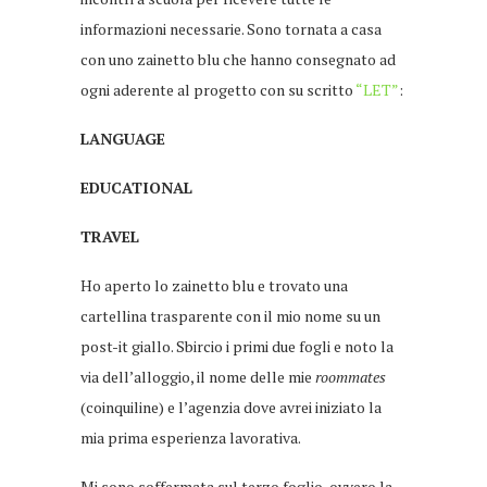
informazioni necessarie. Sono tornata a casa
con uno zainetto blu che hanno consegnato ad
ogni aderente al progetto con su scritto
“LET”
:
LANGUAGE
EDUCATIONAL
TRAVEL
Ho aperto lo zainetto blu e trovato una
cartellina trasparente con il mio nome su un
post-it giallo. Sbircio i primi due fogli e noto la
via dell’alloggio, il nome delle mie
roommates
(coinquiline) e l’agenzia dove avrei iniziato la
mia prima esperienza lavorativa.
Mi sono soffermata sul terzo foglio, ovvero la