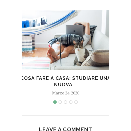
COSA FARE A CASA: STUDIARE UNA
COS
NUOVA...
Marzo 24, 2020
LEAVE A COMMENT