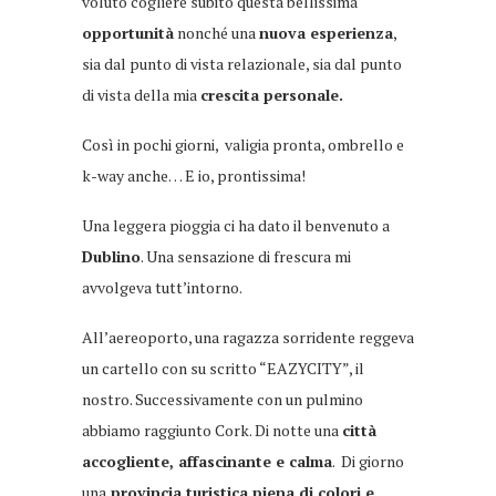
voluto cogliere subito questa bellissima
opportunità
nonché una
nuova esperienza
,
sia dal punto di vista relazionale, sia dal punto
di vista della mia
crescita personale.
Così in pochi giorni, valigia pronta, ombrello e
k-way anche… E io, prontissima!
Una leggera pioggia ci ha dato il benvenuto a
Dublino
. Una sensazione di frescura mi
avvolgeva tutt’intorno.
All’aereoporto, una ragazza sorridente reggeva
un cartello con su scritto “EAZYCITY”, il
nostro. Successivamente con un pulmino
abbiamo raggiunto
Cork. Di notte una
città
accogliente, affascinante e calma
. Di giorno
una
provincia turistica piena di colori e