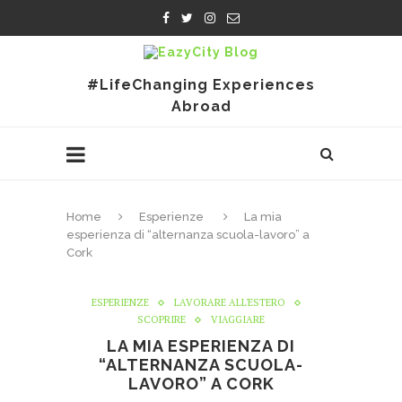
#LifeChanging Experiences
Abroad
Home
Esperienze
La mia
esperienza di “alternanza scuola-lavoro” a
Cork
ESPERIENZE
LAVORARE ALL'ESTERO
SCOPRIRE
VIAGGIARE
LA MIA ESPERIENZA DI
“ALTERNANZA SCUOLA-
LAVORO” A CORK