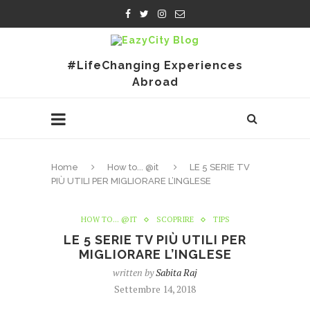
#LifeChanging Experiences
Abroad
Home
How to... @it
LE 5 SERIE TV
PIÙ UTILI PER MIGLIORARE L’INGLESE
HOW TO... @IT
SCOPRIRE
TIPS
LE 5 SERIE TV PIÙ UTILI PER
MIGLIORARE L’INGLESE
written by
Sabita Raj
Settembre 14, 2018