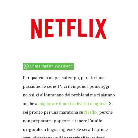
Share this on WhatsApp
Per qualcuno un passatempo, per altri una
passione: le serie TV ci riempono i pomeriggi
noiosi, ci allontanano dai problemi ma ci aiutano
anche a
migliorare il nostro livello d’inglese
. Se
sei pronto per una maratona su
Netflix
, perché
non preparare i popcorn e tenere l’
audio
originale
in lingua inglese? Se sei alle prime
armi, ti saranno utili i
sottotitoli
in italiano,