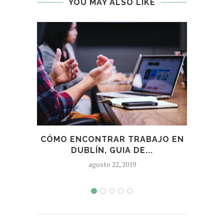
YOU MAY ALSO LIKE
CÓMO ENCONTRAR TRABAJO EN
¿D
DUBLÍN, GUIA DE...
agosto 22, 2019