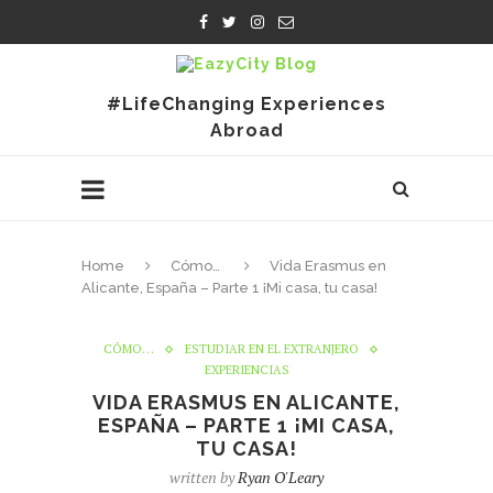
#LifeChanging Experiences
Abroad
Home
Cómo…
Vida Erasmus en
Alicante, España – Parte 1 ¡Mi casa, tu casa!
CÓMO…
ESTUDIAR EN EL EXTRANJERO
EXPERIENCIAS
VIDA ERASMUS EN ALICANTE,
ESPAÑA – PARTE 1 ¡MI CASA,
TU CASA!
written by
Ryan O'Leary