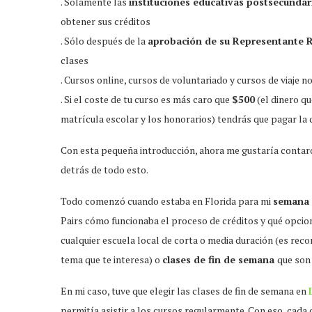
. Solamente las
instituciones educativas postsecundar
obtener sus créditos
. Sólo después de la
aprobación de su Representante R
clases
. Cursos online, cursos de voluntariado y cursos de viaje 
. Si el coste de tu curso es más caro que
$500
(el dinero qu
matrícula escolar y los honorarios) tendrás que pagar la 
Con esta pequeña introducción, ahora me gustaría contaro
detrás de todo esto.
Todo comenzó cuando estaba en Florida para mi
semana 
Pairs cómo funcionaba el proceso de créditos y qué opcio
cualquier escuela local de corta o media duración (es rec
tema que te interesa) o
clases de fin de semana
que son
En mi caso, tuve que elegir las clases de fin de semana en
permitía asistir a los cursos regularmente. Con eso, cada 