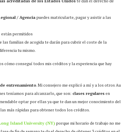
ias acreditadas de los Estados Unidos
te dan el derecho de
egional / Agencia
puedes matricularte, pagar y asistir a las
no están permitidos
e las familias de acogida te darán para cubrir el coste de la
diferencia tu mismo.
s cómo conseguí todos mis créditos y la experiencia que hay
de entrenamiento
. Mi consejero me explicó a mí y a los otros Au
nes teníamos para alcanzarlo, que son:
clases regulares
en
omendable optar por ellas ya que te dan un mejor conocimiento del
 las más rápidas para obtener todos los créditos.
Long Island University (NY)
porque mi horario de trabajo no me
clase de fin de semana te da el derecho de obtener 3 créditos en el