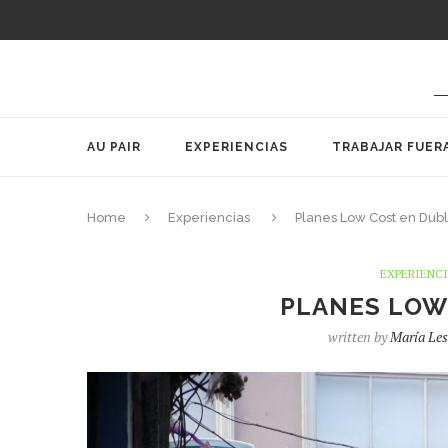
AU PAIR
EXPERIENCIAS
TRABAJAR FUER
Home
Experiencias
Planes Low Cost en Dubl
EXPERIENC
PLANES LOW
written by
María Le