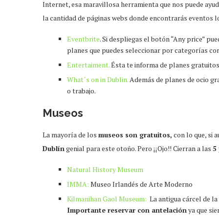
Internet, esa maravillosa herramienta que nos puede ayud
la cantidad de páginas webs donde encontrarás eventos low
Eventbrite
. Si despliegas el botón “Any price” pu
planes que puedes seleccionar por categorías com
Entertaiment.
Ésta te informa de planes gratuitos 
What´s on in Dublin.
Además de planes de ocio grat
o trabajo.
Museos
La mayoría de los
museos son gratuitos,
con lo que, si 
Dublín
genial para este otoño. Pero ¡¡Ojo!! Cierran a las
5
Natural History Museum
IMMA:
Museo Irlandés de Arte Moderno
Kilmanihan Gaol Museum:
La antigua cárcel de la
Importante reservar con antelación
ya que si