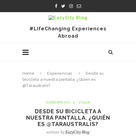
#LifeChanging Experiences
Abroad
Home
Experiencias
Desde su
bicicleta a nuestra pantalla. ¿Quién es
@Taraustralis?
EXPERIENCIAS
VIAJAR
DESDE SU BICICLETA A
NUESTRA PANTALLA. ¿QUIÉN
ES @TARAUSTRALIS?
written by
EazyCity Blog