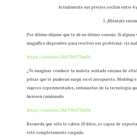
Actualmente sus precios oscilan entre 4 
5. ¡Móntate encim
Por último déjame que te dé un último consejo. Si alguna
magnifico dispositivo para resolver ese problema: «la m
https://youtu.be/2AbTWzTTmDk
¿Te imaginas conducir tu maleta sentado encima de ella? S
prisas que te pudieran surgir en el aeropuerto.
Modobag
e
viajeros experimentados, entusiastas de la tecnología qu
hiciesen caminando.
https://youtu.be/2AbTWzTTmDk
Recuerda que sólo te caben 10 kilos, es capaz de soporta
esté completamente cargada.