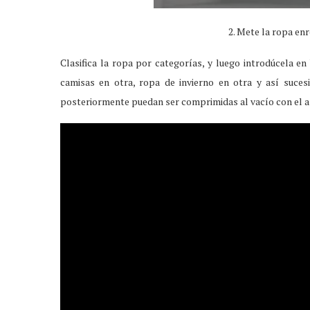
2. Mete la ropa en
Clasifica la ropa por categorías, y luego introdúcela en
camisas en otra, ropa de invierno en otra y así suces
posteriormente puedan ser comprimidas al vacío con el a